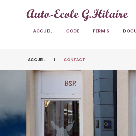
Skip
Auto-Ecole G.Hilaire
to
content
ACCUEIL
CODE
PERMIS
DOC
ACCUEIL
|
CONTACT