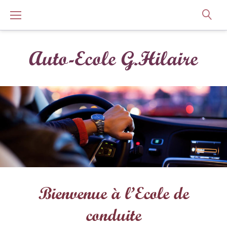
Skip
to
content
Auto-Ecole G.Hilaire
ACCUEIL
Bienvenue à l’Ecole de
conduite